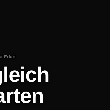
r Erfurt
leich
arten