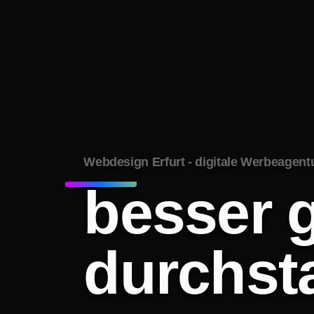
Webdesign Erfurt - digitale Werbeagentu
besser
g
durchst