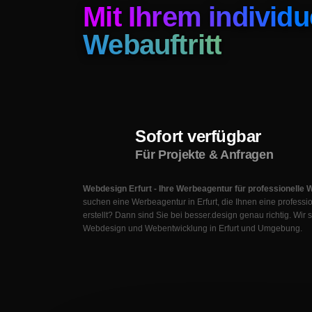
Mit Ihrem
individu
Webauftritt
Sofort verfügbar
Für Projekte & Anfragen
Webdesign Erfurt - Ihre Werbeagentur für professionelle 
suchen eine Werbeagentur in Erfurt, die Ihnen eine professi
erstellt? Dann sind Sie bei besser.design genau richtig. Wir s
Webdesign und Webentwicklung in Erfurt und Umgebung.